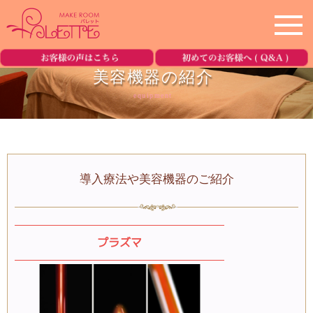
ホーム
home
美容機器の紹介
equipment
サロン紹介
salon
メニュー
menu
導入療法や美容機器のご紹介
美容機器の紹介
equipment
ブログ
blog
プラズマ
ご予約・お問合せ
reservation