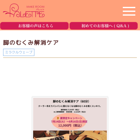
ホーム
home
脚のむくみ解消ケア
サロン紹介
salon
ミラクルウェーブ
メニュー
menu
美容機器の紹介
equipment
ブログ
blog
ご予約・お問合せ
reservation