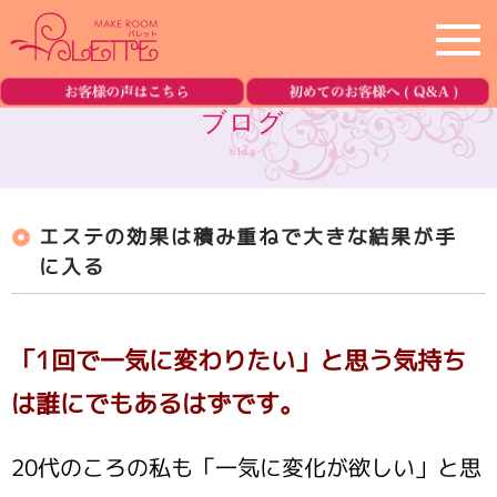
ホーム
home
ブログ
blog
サロン紹介
salon
エステの効果は積み重ねで大きな結果が手
メニュー
menu
に入る
美容機器の紹介
equipment
「1回で一気に変わりたい」と思う気持ち
ブログ
blog
は誰にでもあるはずです。
ご予約・お問合せ
reservation
20代のころの私も「一気に変化が欲しい」と思