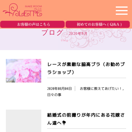
ホーム
home
ブログ
- 2020年8月
blog
サロン紹介
salon
メニュー
menu
レースが素敵な脇高ブラ（お勧めブ
ラショップ）
美容機器の紹介
equipment
2020年08月04日
お客様に教えてあげたい！,
日々の事
ブログ
blog
ご予約・お問合せ
reservation
結婚式の前撮りが年内にある花嫁さ
ん達へ💐