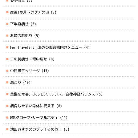
姿勢改善
(2)
産後1か月～のケアの事
(2)
下半身痩せ
(6)
お顔の若返り
(5)
For Travelers｜海外のお客様向けメニュー
(4)
二の腕痩せ・背中痩せ
(8)
中目黒マッサージ
(13)
肩こり
(10)
美髪を育毛、ホルモンバランス、自律神経バランス
(5)
痩身しやすい身体に変える
(8)
EMSグローブ×サーマルボディ
(11)
池田おすすめのブラ！その他！
(3)