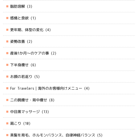
脂肪溶解
(3)
感情と食欲
(1)
更年期、体型の変化
(4)
姿勢改善
(2)
産後1か月～のケアの事
(2)
下半身痩せ
(6)
お顔の若返り
(5)
For Travelers｜海外のお客様向けメニュー
(4)
二の腕痩せ・背中痩せ
(8)
中目黒マッサージ
(13)
肩こり
(10)
美髪を育毛、ホルモンバランス、自律神経バランス
(5)