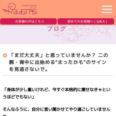
ホーム
home
ブログ
blog
サロン紹介
salon
「まだ大丈夫」と思っていませんか？ 二の
メニュー
menu
腕・背中に出始める“太ったかも”のサイン
を見逃さないで。
美容機器の紹介
equipment
ブログ
blog
「身体が少し重いけれど、今すぐ本格的に痩せなきゃとい
うほどでもない」
ご予約・お問合せ
reservation
そんなふうに、自分に言い聞かせてやり過ごしていません