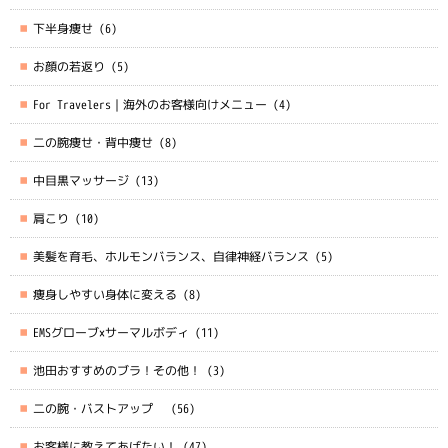
下半身痩せ
(6)
お顔の若返り
(5)
For Travelers｜海外のお客様向けメニュー
(4)
二の腕痩せ・背中痩せ
(8)
中目黒マッサージ
(13)
肩こり
(10)
美髪を育毛、ホルモンバランス、自律神経バランス
(5)
痩身しやすい身体に変える
(8)
EMSグローブ×サーマルボディ
(11)
池田おすすめのブラ！その他！
(3)
二の腕・バストアップ
(56)
お客様に教えてあげたい！
(47)