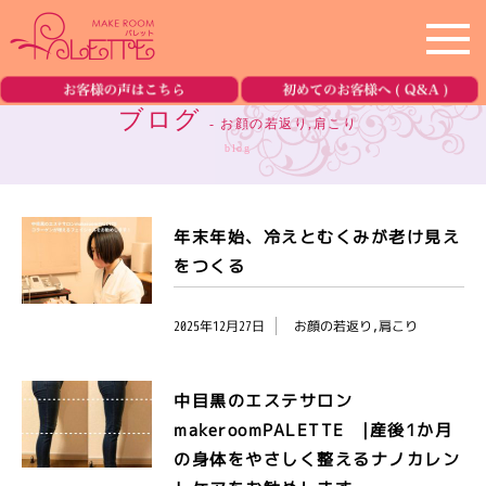
ホーム
home
ブログ
- お顔の若返り,肩こり
blog
サロン紹介
salon
メニュー
menu
年末年始、冷えとむくみが老け見え
をつくる
美容機器の紹介
equipment
2025年12月27日
お顔の若返り,肩こり
ブログ
blog
中目黒のエステサロン
ご予約・お問合せ
reservation
makeroomPALETTE |産後1か月
の身体をやさしく整えるナノカレン