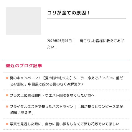
コリが全ての原因！
2025年07月07日
肩こり,お客様に教えてあげ
たい！
最近のブログ記事
夏のキャンペーン！【夏の脚のむくみ】クーラー冷えでパンパンに重だ
るい脚に。中目黒で始める脚のむくみ解消ケア
ブラの上に乗る脇肉・ウエスト脂肪をなくしたい方へ
ブライダルエステで整ったバストライン｜「胸が整うとワンピース姿が
綺麗に見える」
写真を見返した時に、自分に言い訳をしなくて済む花嫁でいてほしい