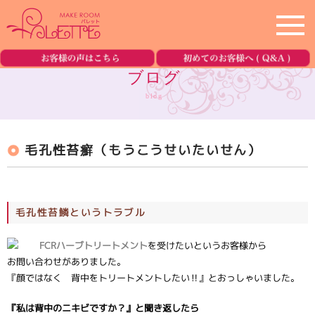
ホーム
home
ブログ
blog
サロン紹介
salon
毛孔性苔癬（もうこうせいたいせん）
メニュー
menu
美容機器の紹介
equipment
毛孔性苔鱗というトラブル
ブログ
blog
FCRハーブトリートメント
を受けたいというお客様から
お問い合わせがありました。
ご予約・お問合せ
reservation
『顔ではなく 背中をトリートメントしたい‼』とおっしゃいました。
『私は背中のニキビですか？』と聞き返したら