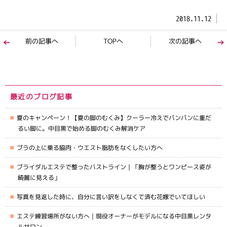
2018.11.12
前の記事へ
TOPへ
次の記事へ
最近のブログ記事
夏のキャンペーン！【夏の脚のむくみ】クーラー冷えでパンパンに重だ
るい脚に。中目黒で始める脚のむくみ解消ケア
ブラの上に乗る脇肉・ウエスト脂肪をなくしたい方へ
ブライダルエステで整ったバストライン｜「胸が整うとワンピース姿が
綺麗に見える」
写真を見返した時に、自分に言い訳をしなくて済む花嫁でいてほしい
エステ練習場所がない方へ｜現役オーナーがモデルになる中目黒レンタ
ルサロン