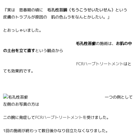
『実は 思春期の頃に
毛孔性苔鱗（もうこうせいたいせん）
という
皮膚のトラブルが原因の 肌の色ムラをなんとかしたい。」
とおっしゃいました。
毛孔性苔癬
の施術は、
お肌の中
の土台を立て直す
という観点から
FCRハーブトリートメント
はと
ても効果的です。
一つの例として
左側のお写真の方は
二の腕に発症して
FCRハーブトリートメントを
受けました。
1回の施術が終わって数日後かなり目立たなくなりました。