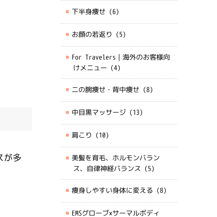
下半身痩せ
(6)
お顔の若返り
(5)
For Travelers｜海外のお客様向
けメニュー
(4)
二の腕痩せ・背中痩せ
(8)
中目黒マッサージ
(13)
肩こり
(10)
スが多
美髪を育毛、ホルモンバラン
ス、自律神経バランス
(5)
痩身しやすい身体に変える
(8)
EMSグローブ×サーマルボディ