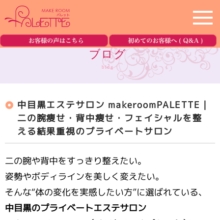
ホーム
home
ブログ
blog
サロン紹介
salon
中目黒エステサロン makeroomPALETTE｜
メニュー
menu
二の腕痩せ・背中痩せ・フェイシャルを整
える結果重視のプライベートサロン
美容機器の紹介
equipment
ブログ
二の腕や背中をすっきり整えたい。
blog
姿勢やボディラインを美しく変えたい。
ご予約・お問合せ
reservation
そんな“体の変化を実感したい方”に選ばれている、
中目黒のプライベートエステサロン