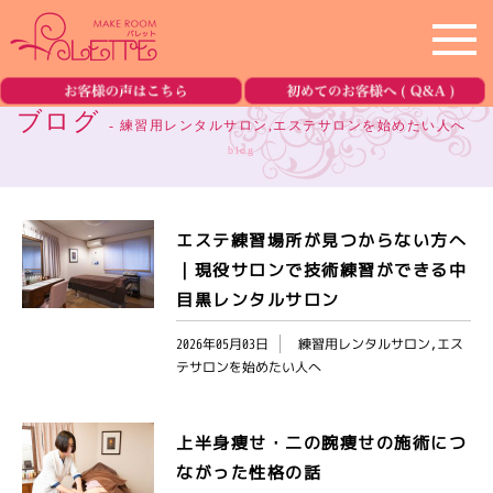
ホーム
home
ブログ
- 練習用レンタルサロン,エステサロンを始めたい人へ
blog
サロン紹介
salon
メニュー
menu
エステ練習場所が見つからない方へ
｜現役サロンで技術練習ができる中
美容機器の紹介
equipment
目黒レンタルサロン
2026年05月03日
練習用レンタルサロン,エス
ブログ
blog
テサロンを始めたい人へ
ご予約・お問合せ
reservation
上半身痩せ・二の腕痩せの施術につ
ながった性格の話