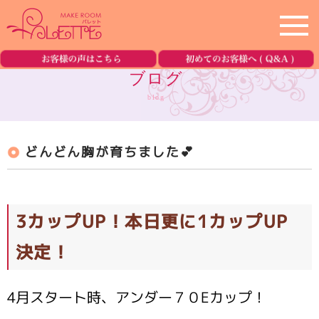
ホーム
home
ブログ
blog
サロン紹介
salon
どんどん胸が育ちました💕
メニュー
menu
美容機器の紹介
equipment
3カップUP！本日更に1カップUP
ブログ
blog
決定！
ご予約・お問合せ
reservation
4月スタート時、アンダー７０Eカップ！