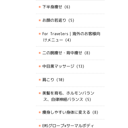
下半身痩せ
(6)
お顔の若返り
(5)
For Travelers｜海外のお客様向
けメニュー
(4)
二の腕痩せ・背中痩せ
(8)
中目黒マッサージ
(13)
肩こり
(10)
美髪を育毛、ホルモンバラン
ス、自律神経バランス
(5)
痩身しやすい身体に変える
(8)
EMSグローブ×サーマルボディ